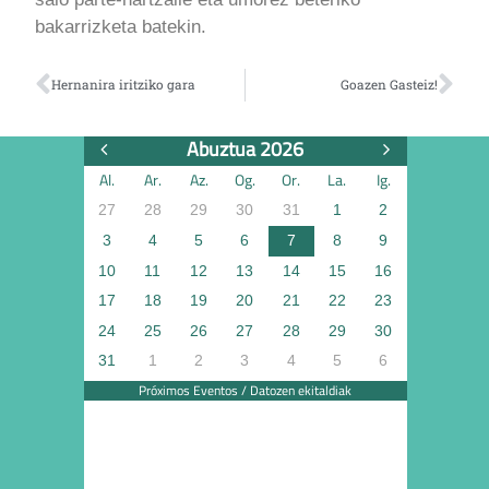
bakarrizketa batekin.
Hernanira iritziko gara
Goazen Gasteiz!
Abuztua 2026
Al.
Ar.
Az.
Og.
Or.
La.
Ig.
27
28
29
30
31
1
2
3
4
5
6
7
8
9
10
11
12
13
14
15
16
17
18
19
20
21
22
23
24
25
26
27
28
29
30
31
1
2
3
4
5
6
Próximos Eventos / Datozen ekitaldiak