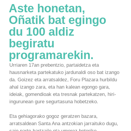
Aste honetan,
Oñatik bat egingo
du 100 aldiz
begiratu
programarekin.
Urriaren 17an prebentzio, partaidetza eta
hausnarketa partekatuko jardunaldi oso bat izango
da. Goizez eta arratsaldez, Foru Plazara hurbildu
ahal izango zara, eta han kalean egongo gara,
ideiak, gomendioak eta tresnak partekatzen, hiri-
ingurunean gure segurtasuna hobetzeko.
Eta gehiagorako gogoz geratzen bazara,
arratsaldean Santa Ana antzokian jarraituko dugu,
saio parte-hartzaile eta umorez beteriko