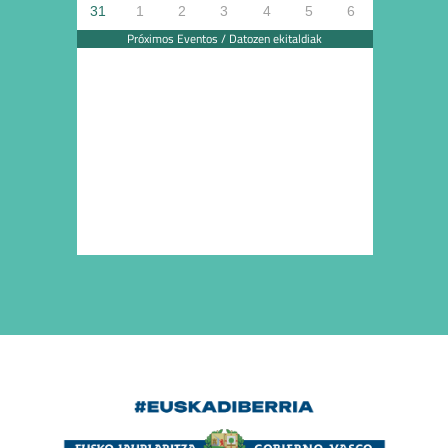
31
1
2
3
4
5
6
Próximos Eventos / Datozen ekitaldiak