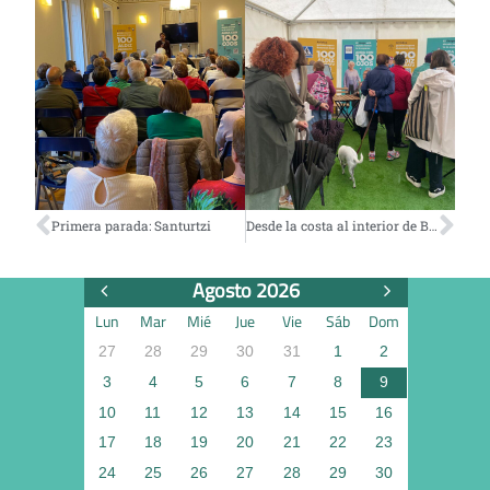
Primera parada: Santurtzi
Desde la costa al interior de Bizkaia: Balmaseda
Agosto 2026
Lun
Mar
Mié
Jue
Vie
Sáb
Dom
27
28
29
30
31
1
2
3
4
5
6
7
8
9
10
11
12
13
14
15
16
17
18
19
20
21
22
23
24
25
26
27
28
29
30