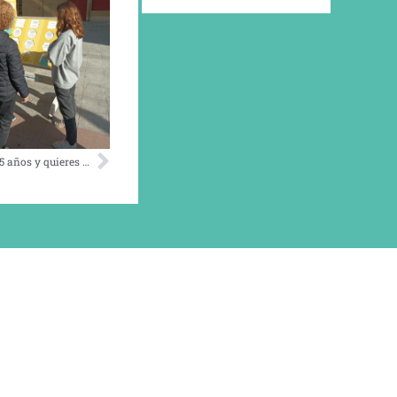
Güeñes: ¿Tienes más de 65 años y quieres moverte con más seguridad por tu pueblo?