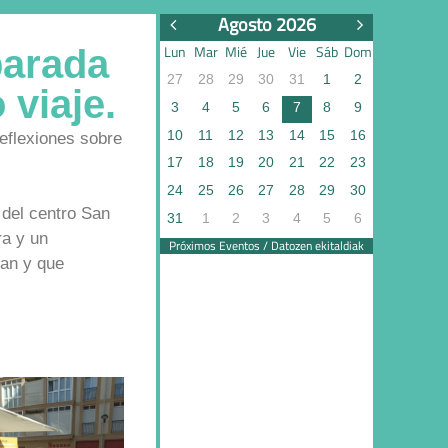
Agosto 2026
Lun
Mar
Mié
Jue
Vie
Sáb
Dom
parada
27
28
29
30
31
1
2
 viaje.
3
4
5
6
7
8
9
10
11
12
13
14
15
16
reflexiones sobre
17
18
19
20
21
22
23
24
25
26
27
28
29
30
 del centro San
31
1
2
3
4
5
6
ra y un
Próximos Eventos / Datozen ekitaldiak
an y que