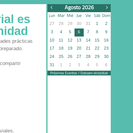
Agosto 2026
Lun
Mar
Mié
Jue
Vie
Sáb
Dom
ial es
27
28
29
30
31
1
2
nidad
3
4
5
6
7
8
9
10
11
12
13
14
15
16
dades prácticas
preparado.
17
18
19
20
21
22
23
24
25
26
27
28
29
30
 compartir
31
1
2
3
4
5
6
Próximos Eventos / Datozen ekitaldiak
viales.