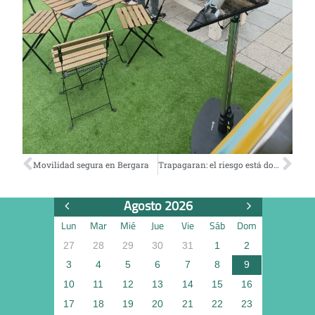
Movilidad segura en Bergara
Trapagaran: el riesgo está donde menos te lo esperas
Agosto 2026
Lun
Mar
Mié
Jue
Vie
Sáb
Dom
27
28
29
30
31
1
2
3
4
5
6
7
8
9
10
11
12
13
14
15
16
17
18
19
20
21
22
23