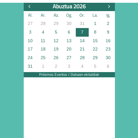
Abuztua 2026
Al.
Ar.
Az.
Og.
Or.
La.
Ig.
27
28
29
30
31
1
2
3
4
5
6
7
8
9
10
11
12
13
14
15
16
17
18
19
20
21
22
23
24
25
26
27
28
29
30
31
1
2
3
4
5
6
Próximos Eventos / Datozen ekitaldiak