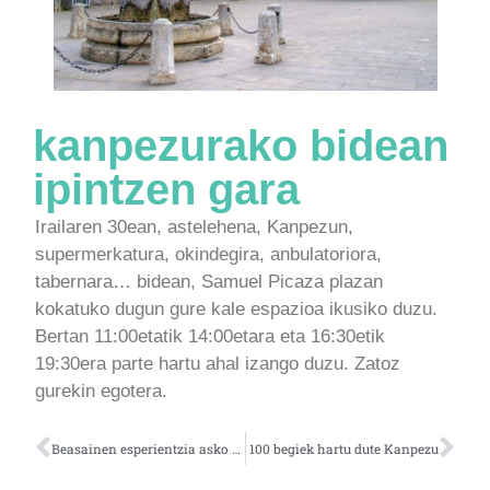
kanpezurako bidean
ipintzen gara
Irailaren 30ean, astelehena, Kanpezun,
supermerkatura, okindegira, anbulatoriora,
tabernara… bidean, Samuel Picaza plazan
kokatuko dugun gure kale espazioa ikusiko duzu.
Bertan 11:00etatik 14:00etara eta 16:30etik
19:30era parte hartu ahal izango duzu. Zatoz
gurekin egotera.
Beasainen esperientzia asko partekatu dira
100 begiek hartu dute Kanpezu