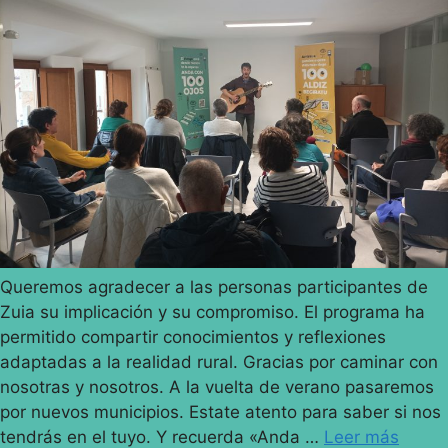
Queremos agradecer a las personas participantes de
Zuia su implicación y su compromiso. El programa ha
permitido compartir conocimientos y reflexiones
adaptadas a la realidad rural. Gracias por caminar con
nosotras y nosotros. A la vuelta de verano pasaremos
por nuevos municipios. Estate atento para saber si nos
tendrás en el tuyo. Y recuerda «Anda …
Leer más