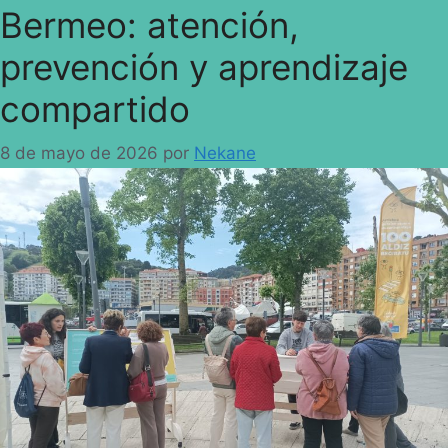
Bermeo: atención,
prevención y aprendizaje
compartido
8 de mayo de 2026
por
Nekane