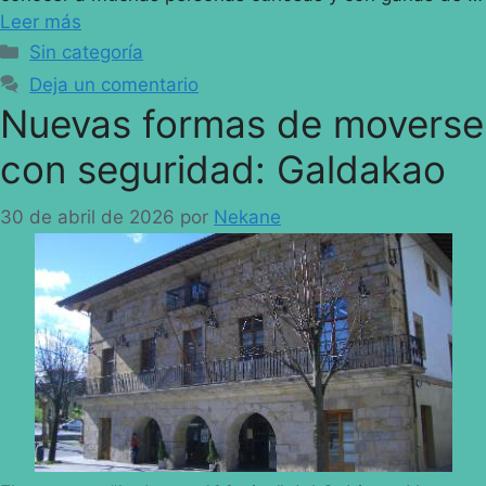
Leer más
Sin categoría
Deja un comentario
Nuevas formas de moverse
con seguridad: Galdakao
30 de abril de 2026
por
Nekane