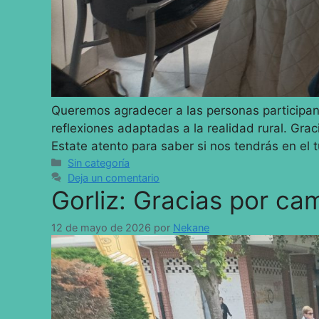
Queremos agradecer a las personas participan
reflexiones adaptadas a la realidad rural. Gra
Estate atento para saber si nos tendrás en el
Sin categoría
Deja un comentario
Gorliz: Gracias por ca
12 de mayo de 2026
por
Nekane