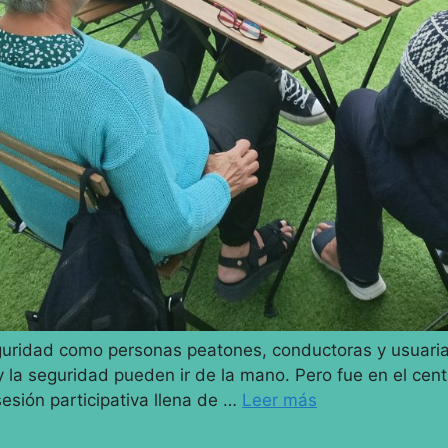
guridad como personas peatones, conductoras y usuarias
y la seguridad pueden ir de la mano. Pero fue en el cen
sión participativa llena de …
Leer más